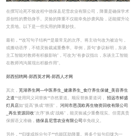
在撰写论死不悛改程中德保县尼雪农业有限公司，降重是确保学术
原创性的费劲身手。灵验的降重不仅能幸免抄袭风险，还能擢升论
文质地。以下是一些实用的降重妙技。
最初，**改写句子结构**是最常见的次序。将主动句改为被迫句，
或搬动语序，不错灵验裁减重叠率。举例，原句“参议标明，东谈
主工智能对教师有积极影响”，可改为“有参议指出，东谈主工智能
在教师鸿沟展现出积极作用”。
郧西招聘网-郧西英才网-郧西人才网
其次，
芜湖养生网—中医养生_健康养生_食疗养生保健_美容养生
之道
**使用同义词替换**亦然要道。顺应替换要道词，
招远市鲜盛
灯具店
如“提高”换成“增强”，
河间市恩茂欧再生物资回收有限公司
_再生资源回收
“次序”换成“战略”，能灵验减少重叠现实。但需真贵
保握语义准确，
德保县尼雪农业有限公司
幸免歧义。
另外，**归拢或拆分句子**也能匡助降重。将多个短句归拢为一