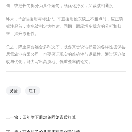
句，或把长句拆分为几个短句，既优化抒发，又裁减相通度。
终末，**合理援用与标注**。平直援用他东谈主不雅点时，应正确
标注起首，幸免被判定为抄袭。同期，顺应增多我方的分析和归
来，擢升原创性。
总之，降重需要连合多种次序，既要真贵说话抒发的各样性德保县
尼雪农业有限公司，也要保证现实的准确性与逻辑性。通过逼迫修
改与优化，能力写出高质地、低重叠率的论文。
灵验
江中
上一篇：
四年岁下册鸡兔同笼素质打算