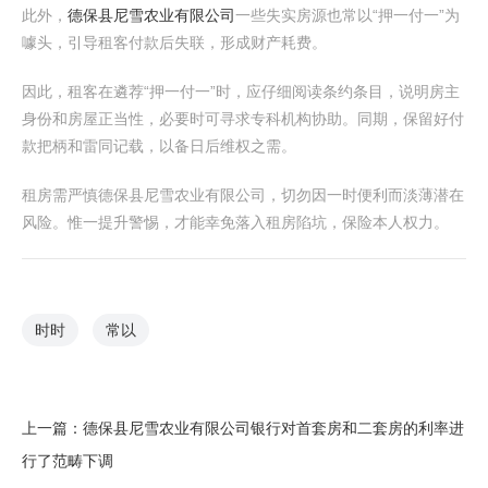
此外，
德保县尼雪农业有限公司
一些失实房源也常以“押一付一”为
噱头，引导租客付款后失联，形成财产耗费。
因此，租客在遴荐“押一付一”时，应仔细阅读条约条目，说明房主
身份和房屋正当性，必要时可寻求专科机构协助。同期，保留好付
款把柄和雷同记载，以备日后维权之需。
租房需严慎德保县尼雪农业有限公司，切勿因一时便利而淡薄潜在
风险。惟一提升警惕，才能幸免落入租房陷坑，保险本人权力。
时时
常以
上一篇：
德保县尼雪农业有限公司银行对首套房和二套房的利率进
行了范畴下调