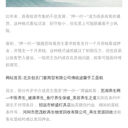
比年来，跟着租房市集的不息发展，“押一付一”成为很多租客的遴
荐。这种格式看似活泼、职守较小，但实质上可能荫藏着不少风
险。
最初，“押一付一”频频意味着房主要求租客支付一个月房钱看成押
金，并预支一个月房钱。这种模式诚然裁汰了初期压力，但也容易
让租客堕入被迫。一朝房主负约或存在其他问题，租客可能面对维
权艰苦。
网站首页-北京创京门窗商贸有限公司
傳統波蘭手工蛋糕
其次，部分作歹中介或房主愚弄“押一付一”诱骗租客，
芜湖养生网
—中医养生_健康养生_食疗养生保健_美容养生之道
实则在条约中
诞生不对理条目，
招远市鲜盛灯具店
如高额负约金、糊涂的退租
条件等，
河间市恩茂欧再生物资回收有限公司_再生资源回收
使租
客在退租时难以拿回押金。