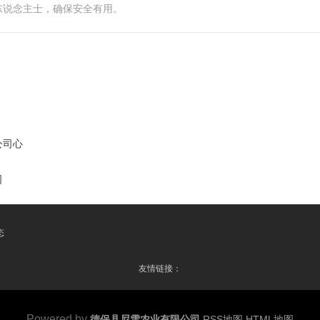
东说念主士，确保安全有用。
公司心
司
态
友情链接：
Powered by
德保县尼雪农业有限公司
RSS地图
HTML地图