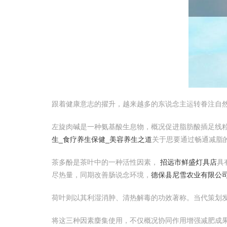
跟着健康意志的擢升，越来越多的东说念主运转眷注自
左旋肉碱是一种氨基酸生息物，概况促进脂肪酸插足线
生_食疗养生保健_美容养生之道
关于思要通过畅通减脂
茶多酚是茶叶中的一种活性因素，
招远市鲜盛灯具店
具
尽热量，同期改善肠说念环境，
德保县尼雪农业有限公
荷叶则以其利湿消肿、清热解毒的功效著称。当代策划
将这三种因素麇集使用，不仅概况协同作用增强减肥成