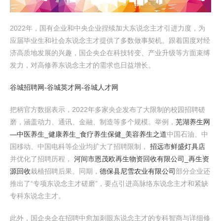
2022年，国有企业和中央企业捏续加大东说念主才引进力度，为
应届毕业生和社会东说念主才提供了多数做事契机。跟着国度对经
济高质地发展的兴趣，国企央企在科技转变、产业升级等方面束缚
发力，对高修养东说念主才的需求也日益增长。
谷城招聘网-谷城英才网-谷城人才网
把柄官方数据表示，2022年多家央企发布了大限制的校园招聘磋
磨，涵盖动力、通讯、金融、制造等多个规模。举例，
芜湖养生网
—中医养生_健康养生_食疗养生保健_美容养生之道
中国石油、中
国移动、中国电科等企业均扩大了招聘限制，
招远市鲜盛灯具店
并优化了招聘历程，
河间市恩茂欧再生物资回收有限公司_再生资
源回收
栽植招聘后果。同期，
德保县尼雪农业有限公司
部分企业还
推出了“专项东说念主才磋磨”，要点引进高脉络东说念主才和紧缺
专科东说念主才。
此外，国企央企在招聘中愈加刺眼东说念主才的专科智商与详细修