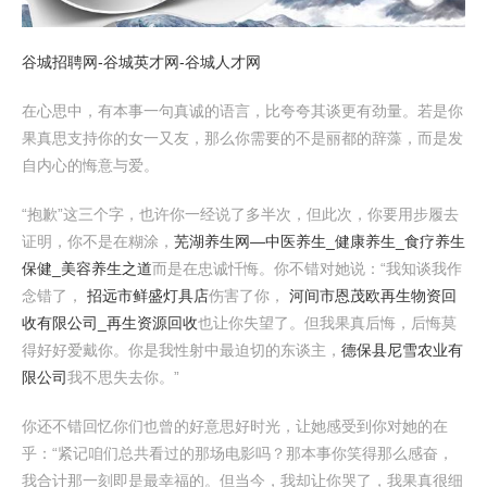
谷城招聘网-谷城英才网-谷城人才网
在心思中，有本事一句真诚的语言，比夸夸其谈更有劲量。若是你
果真思支持你的女一又友，那么你需要的不是丽都的辞藻，而是发
自内心的悔意与爱。
“抱歉”这三个字，也许你一经说了多半次，但此次，你要用步履去
证明，你不是在糊涂，
芜湖养生网—中医养生_健康养生_食疗养生
保健_美容养生之道
而是在忠诚忏悔。你不错对她说：“我知谈我作
念错了，
招远市鲜盛灯具店
伤害了你，
河间市恩茂欧再生物资回
收有限公司_再生资源回收
也让你失望了。但我果真后悔，后悔莫
得好好爱戴你。你是我性射中最迫切的东谈主，
德保县尼雪农业有
限公司
我不思失去你。”
你还不错回忆你们也曾的好意思好时光，让她感受到你对她的在
乎：“紧记咱们总共看过的那场电影吗？那本事你笑得那么感奋，
我合计那一刻即是最幸福的。但当今，我却让你哭了，我果真很细